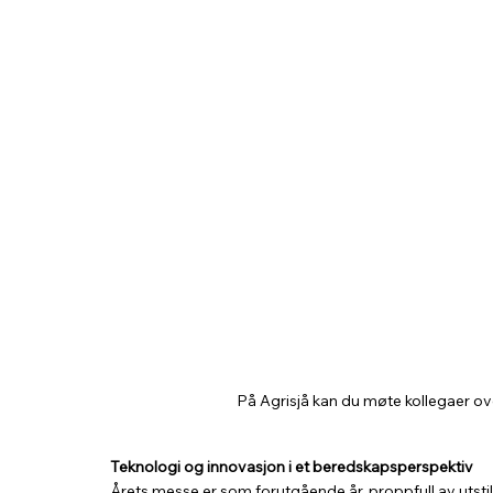
På Agrisjå kan du møte kollegaer ov
Teknologi og innovasjon i et beredskapsperspektiv
Årets messe er som forutgående år, proppfull av utsti