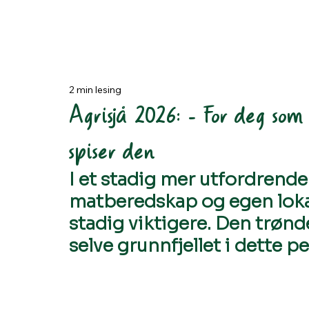
2 min lesing
Agrisjå 2026: - For deg som
spiser den
I et stadig mer utfordrende
matberedskap og egen loka
stadig viktigere. Den trøn
selve grunnfjellet i dette p