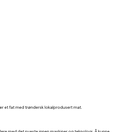
er et fat med trøndersk lokalprodusert mat.
llere med det nyeste innen maskiner og teknologi. Å kunne 