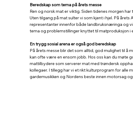
Beredskap som tema på årets messe
Ren og norsk mat er viktig. Siden tidenes morgen har t
Uten tilgang på mat sulter vi som kjent i hjel. På årets
representanter innenfor både landbruksnæringa og virk
tema og problemstillinger knyttet til matproduksjon i ei
En trygg sosial arena er også god beredskap
På årets messe blir det som alltid, god mulighet til 
kan ofte være en ensom jobb. Hos oss kan du møte go
mattilbydere som serverer mat med trøndersk opphav
kollegaer. I tillegg har vi et rikt kulturprogram for al
gardemusikken og Nordens beste innen motorsag og 