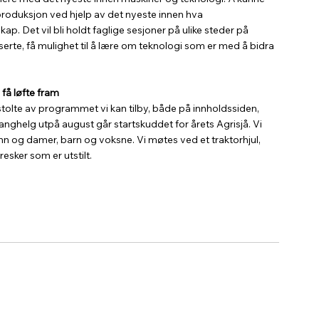
roduksjon ved hjelp av det nyeste innen hva 
p. Det vil bli holdt faglige sesjoner på ulike steder på 
rte, få mulighet til å lære om teknologi som er med å bidra 
 få løfte fram
r stolte av programmet vi kan tilby, både på innholdssiden, 
anghelg utpå august går startskuddet for årets Agrisjå. Vi 
nn og damer, barn og voksne. Vi møtes ved et traktorhjul, 
esker som er utstilt.