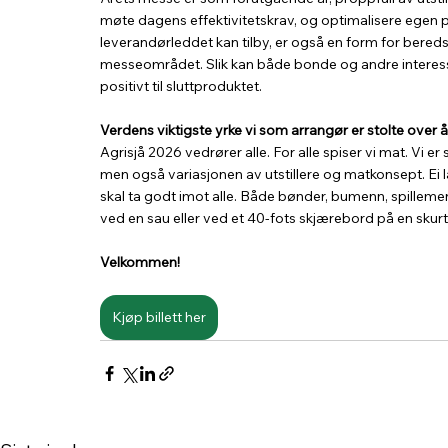
møte dagens effektivitetskrav, og optimalisere egen p
leverandørleddet kan tilby, er også en form for beredska
messeområdet. Slik kan både bonde og andre interesse
positivt til sluttproduktet.
Verdens viktigste yrke vi som arrangør er stolte over å
Agrisjå 2026 vedrører alle. For alle spiser vi mat. Vi e
men også variasjonen av utstillere og matkonsept. Ei l
skal ta godt imot alle. Både bønder, bumenn, spilleme
ved en sau eller ved et 40-fots skjærebord på en skurtr
Velkommen!
Kjøp billett her