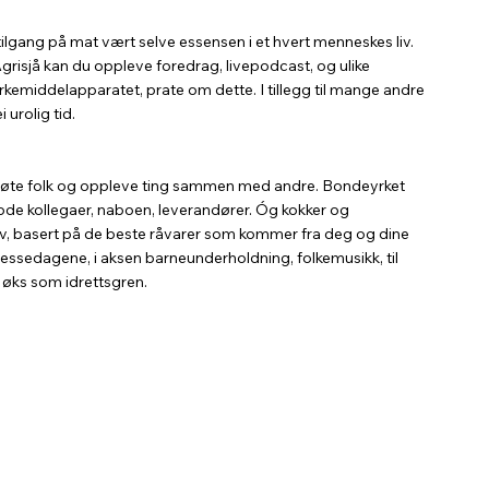
ilgang på mat vært selve essensen i et hvert menneskes liv. 
 Agrisjå kan du oppleve foredrag, livepodcast, og ulike 
emiddelapparatet, prate om dette. I tillegg til mange andre 
 urolig tid.
å møte folk og oppleve ting sammen med andre. Bondeyrket 
de kollegaer, naboen, leverandører. Óg kokker og 
, basert på de beste råvarer som kommer fra deg og dine 
le messedagene, i aksen barneunderholdning, folkemusikk, til 
øks som idrettsgren.