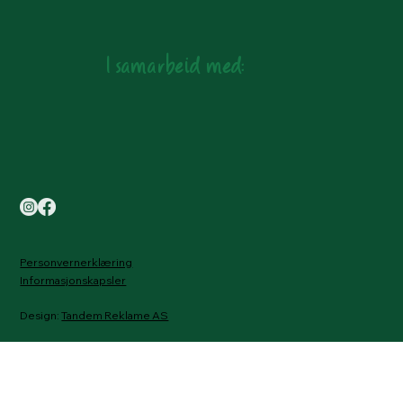
I samarbeid med:
Personvernerklæring
Informasjonskapsler
Design:
Tandem Reklame AS