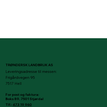
TRØNDERSK LANDBRUK AS
Leveringsadresse til messen:
Frigårdvegen 95
7517 Hell
For post og faktura:
Boks 89, 7501 Stjørdal
Tlf.:
473 19 960