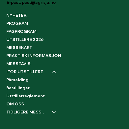
E-post:
post@agrisja.no
NYHETER
PROGRAM
FAGPROGRAM
UTSTILLERE 2026
MESSEKART
PRAKTISK INFORMASJON
MESSEAVIS
:FOR UTSTILLERE
Påmelding
Bestillinger
Utstillerreglement
OM OSS
TIDLIGERE MESSER