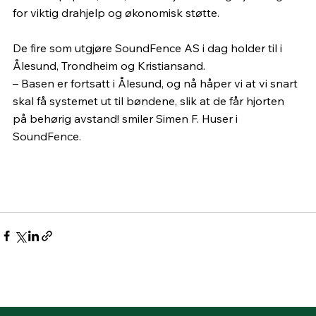
for viktig drahjelp og økonomisk støtte.
De fire som utgjøre SoundFence AS i dag holder til i 
Ålesund, Trondheim og Kristiansand. 
– Basen er fortsatt i Ålesund, og nå håper vi at vi snart 
skal få systemet ut til bøndene, slik at de får hjorten 
på behørig avstand! smiler Simen F. Huser i 
SoundFence.
Se messens fagprogram!