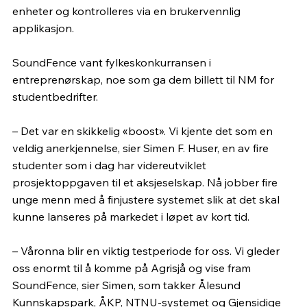
enheter og kontrolleres via en brukervennlig 
applikasjon.
SoundFence vant fylkeskonkurransen i 
entreprenørskap, noe som ga dem billett til NM for 
studentbedrifter. 
– Det var en skikkelig «boost». Vi kjente det som en 
veldig anerkjennelse, sier Simen F. Huser, en av fire 
studenter som i dag har videreutviklet 
prosjektoppgaven til et aksjeselskap. Nå jobber fire 
unge menn med å finjustere systemet slik at det skal 
kunne lanseres på markedet i løpet av kort tid.
– Våronna blir en viktig testperiode for oss. Vi gleder 
oss enormt til å komme på Agrisjå og vise fram 
SoundFence, sier Simen, som takker Ålesund 
Kunnskapspark, ÅKP, NTNU-systemet og Gjensidige 