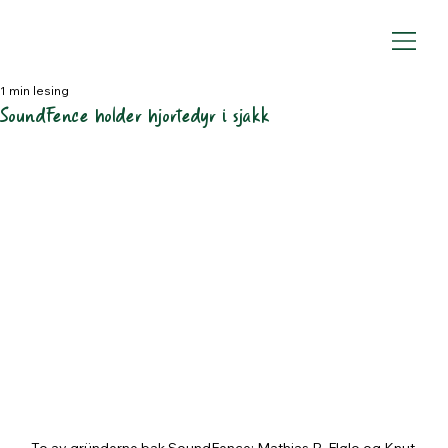
1 min lesing
SoundFence holder hjortedyr i sjakk
To av gründerne bak SoundFence; 
Mathias R. Flølo og Knut 