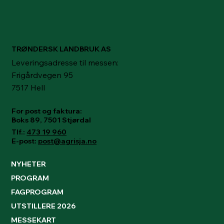
TRØNDERSK LANDBRUK AS
Leveringsadresse til messen:
Frigårdvegen 95
7517 Hell
For post og faktura:
Boks 89, 7501 Stjørdal
Tlf.:
473 19 960
E-post:
post@agrisja.no
NYHETER
PROGRAM
FAGPROGRAM
UTSTILLERE 2026
MESSEKART